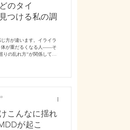
はどのタイ
ら見つける私の調
感じ方が違います。イライラ
、体が重だるくなる人——そ
巡りの乱れ方”が関係してい
が滞るタイプ」「冷え・巡り
タイプ」「エネルギー不足タ
イプ」の5つに分けて、自分
にしました。 実は、多くの
プを持っています。だからこ
状態を知り、それに合ったケ
o
マ・よもぎ蒸しなどを組み合
らバランスを調え、「なんと
けこんなに揺れ
くことができます。無理な
PMDDが起こ
えていきましょう。