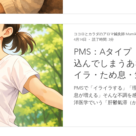
ーが上にのぼりやすくなり
その結果、情緒の不安定や
が起こりやすくなります。
うつかか）タイプの原因や
ク、日常でできるセルフケ
ココロとカラダのアロマ鍼灸師 Mamik
4月14日
読了時間: 3分
よる調え方をわかりやすく
まう心と体を、少しずつ“オ
PMS：Aタイ
込んでしまうあ
イラ・ため息・
（肝鬱氣滞）タ
PMSで「イライラする」「
息が増える」そんな不調を
洋医学でいう「肝鬱氣滞（
もしれません。ストレスや
と、心と体の緊張が抜けず
こりなどの症状が出やすく
や気を遣う方ほどなりやす