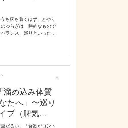
イベートなこと
そのうち落ち着くはず」とやり
そのゆらぎは一時的なもので
ンバランス、巡りといったカ
います。すぐに大きな変化が
たり回復しにくくなったりす
ん。また、妊活や更年期とい
の中で、これまでの積み重ね
。だからこそ大切なのは「不
、「ゆらぎにくく、対応でき
o
今のうちから調えていくこと
つながります。Pranaでは
プ「溜め込み体質
せた無理のないケアを大切に
なたへ」〜巡り
方”を一緒に見つけていきま
イプ（脾気
が重だるい」「食欲がコント