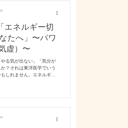
や体の状態、放っておくリス
とアロマセラピーでできるケ
o
す。自分の巡りに気づき、少
てみませんか？
プ「エネルギー切
なたへ」〜パワ
気虚）〜
「やる気が出ない」「気分が
んか？それは東洋医学でいう
かもしれません。エネルギー
態で、体も心も動くための力
す。特に生理前はホルモン変
重なり、疲労感や無気力、め
す。本記事では、気虚タイプ
おくリスク、日常でできる回
による体質改善の方法をわか
o
ばる前に、まずは回復するこ