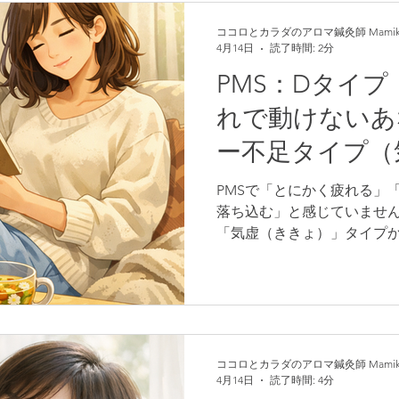
は、肝鬱氣滞タイプの原因
ク、セルフケア方法、鍼灸
ココロとカラダのアロマ鍼灸師 Mamik
4月14日
読了時間: 2分
アについて詳しく解説しま
し楽になるヒントを見つけ
PMS：Dタイ
れで動けないあ
ー不足タイプ（
PMSで「とにかく疲れる」
落ち込む」と感じていませ
「気虚（ききょ）」タイプ
そのものが不足している状
が足りていないのが特徴で
動によりエネルギー消耗が
まいなどが出やすくなりま
の原因や体の状態、放って
復重視のセルフケア、鍼灸
ココロとカラダのアロマ鍼灸師 Mamik
4月14日
読了時間: 4分
りやすく解説します。がん