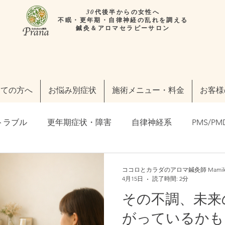
30代後半からの女性へ
不眠・更年期・自律神経の乱れを調える
鍼灸＆アロマセラピーサロン
めての方へ
お悩み別症状
施術メニュー・料金
お客様
トラブル
更年期症状・障害
自律神経系
PMS/PM
の皆様へ
東洋医学の事
フェムケア・フェムテック
ココロとカラダのアロマ鍼灸師 Mamik
4月15日
読了時間: 2分
その不調、未来
わたしらしく」輝く毎日のために
妊活・不妊治療
メ
がっているかも