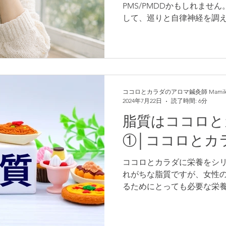
PMS/PMDDかもしれませ
して、巡りと自律神経を調
説します。
ココロとカラダのアロマ鍼灸師 Mamik
2024年7月22日
読了時間: 6分
脂質はココロと
①│ココロとカ
ココロとカラダに栄養をシリ
れがちな脂質ですが、女性
るためにとっても必要な栄
ついてまとめました。