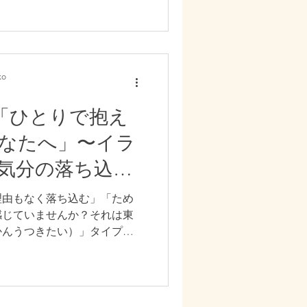
、頭や顔に熱がこもります。
不眠、ホットフラッシュなど
本記事では、肝鬱化火（かん
体の状態、放っておくリス
ア、鍼灸とアロマセラピーに
o
解説します。頑張りすぎてし
フ”にしていきましょう。
プ「ひとりで抱え
なたへ」〜イラ
気分の落ち込み
イプ〜
理由もなく落ち込む」「ため
感じていませんか？それは東
かんうつきたい）」タイプか
我慢によって氣の巡りが滞る
、気分の落ち込みや頭痛、肩
なります。特に頑張り屋さん
いのが特徴です。本記事で