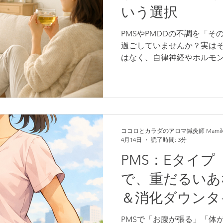
いう選択
アロマのこと
産後骨盤矯正
レッスン
プラ
PMSやPMDDの不調を「
過ごしていませんか？実は
鍼灸ケア
マタニティ
はなく、自律神経やホルモ
ラダの土台と深く関係して
なくても、年々つらくなっ
るケースも少なくありませ
ったライフステージの変化
が影響することもあります
調をなくす」ことではなく
ココロとカラダのアロマ鍼灸師 Mamik
4月14日
読了時間: 3分
るカラダ」を育てること。
で、回復力やバランスの安定に
PMS：Eタイ
一人ひとりのリズムに合わ
で、重だるいあ
し、“今のあなたに合う調え
す。
＆消化ダウンタ
虚）〜
PMSで「お腹が張る」「体