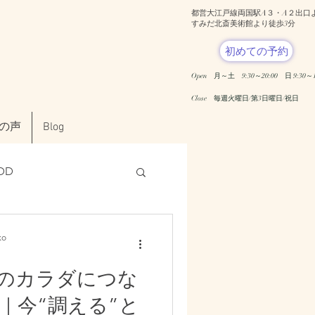
都営大江戸線両国駅A３・A２出口
​すみだ北斎美術館より徒歩3分
初めての予約
Open 月～土 9:30～20:00
日 9:30～1
​Close 毎週火曜日/第3日曜日/祝日
の声
Blog
DD
o
のカラダにつな
ンタルヘルス
｜今“調える”と