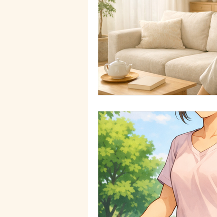
PranaTherapydiary
食の事
お役立ち情報
鍼灸治療・