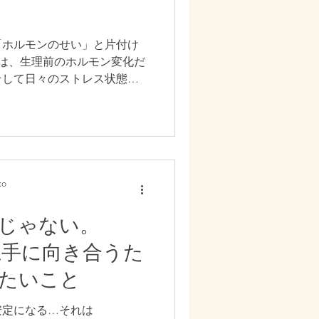
「ホルモンのせい」と片付け
DDは、生理前のホルモン変化だ
そして日々のストレス状態が
30代半ばは、仕事や人間関
えない負担が重なりやすい時
“揺れやすい体”になってい
 東洋医学ではこの状態を
や血の流れを整えることが大
ロマセラピー・よもぎ蒸し
o
く働きかけ、“揺れにくい
らさを我慢するのではなく、
じゃない。
みませんか？
と上手に向き合うた
たいこと
安定になる…それは