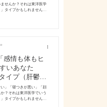
いませんか？それは東洋医学
）」タイプかもしれません。
エネルギーをうまく作れず、
くなるのが特徴です。その結
、食欲の乱れなどが起こりや
、脾気虚タイプの原因や体の
食生活を中心としたセルフケ
による整え方をわかりやすく
o
から抜け出し、軽やかな体と
プ「感情も体もヒ
すいあなた
タイプ（肝鬱化
ない」「寝つきが悪い」「顔
んか？それは東洋医学でいう
）」タイプかもしれません。
気の巡りが滞ると、エネルギ