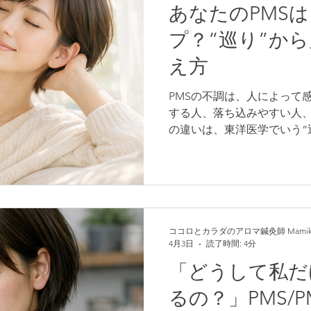
とから始めてみませんか？
あなたのPMS
プ？“巡り”か
え方
PMSの不調は、人によって
する人、落ち込みやすい人
の違いは、東洋医学でいう“
ます。 本記事では、「巡り
不足タイプ」「熱がこもる
イプ」「巡り＋消化の乱れタ
の状態をチェックできるよう
方が1つではなく複数のタイ
そ大切なのは、自分の今の
ココロとカラダのアロマ鍼灸師 Mamik
4月3日
読了時間: 4分
アを選ぶこと。 鍼灸・アロ
わせることで、体の内側か
「どうして私だ
なく不調」をやわらげてい
るの？」PMS/
く、自分に合った方法で調