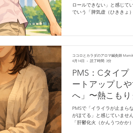
ロールできない」と感じて
でいう「脾気虚（ひききょ
消化や吸収の力が低下し、
余分なものを溜め込みやす
果、むくみや便通トラブル
すくなります。本記事では
状態、放っておくリスク、
ア、鍼灸とアロマセラピー
ココロとカラダのアロマ鍼灸師 Mamik
4月14日
読了時間: 3分
解説します。溜め込む状態
心を取り戻しましょう。
PMS：Cタイ
ートアップしや
へ」〜熱こもり
火）〜
PMSで「イライラが止まら
がほてる」と感じていませ
「肝鬱化火（かんうつかか
ストレスや思考過多により