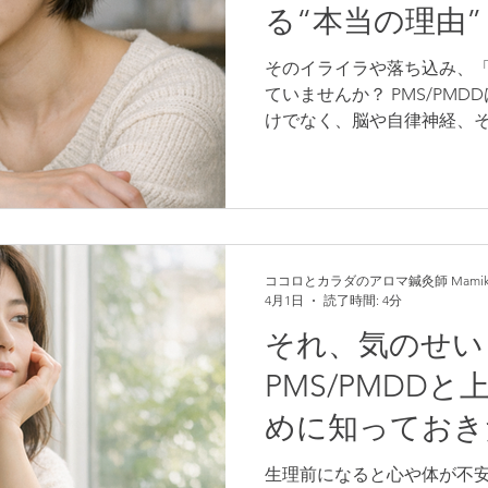
る“本当の理由”
そのイライラや落ち込み、
ていませんか？ PMS/PM
けでなく、脳や自律神経、
大きく関係しています。特に
係、将来への不安など、見
期。自律神経が乱れやすく、
ることも少なくありません。
「巡りの低下」と捉え、気
切だと考えます。鍼灸・ア
ココロとカラダのアロマ鍼灸師 Mamik
4月1日
読了時間: 4分
は、自律神経や血流にやさし
体”へと導くケア。毎月のつ
それ、気のせい
整えるという選択を始めて
PMS/PMDD
めに知っておき
生理前になると心や体が不