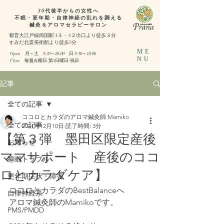
30代後半からの女性へ
不眠・更年期・自律神経の乱れを調える
鍼灸＆アロマセラピーサロン
都営大江戸線両国駅A３・A２出口より徒歩３分
​すみだ北斎美術館より徒歩3分
ME
Open 月～土 9:30～20:00
日 9:30～18:00​
NU
​Close 毎週火曜日/第3日曜日/祝日
記事
全ての記事
ココロとカラダのアロマ鍼灸師 Mamiko
全ての記事
2021年12月10日
読了時間: 3分
【第３弾 墨田区限定産後
お知らせ
ママサポート 産後のココ
睡眠トラブル
ロとカラダケア】
更年期症状・障害
ココロとカラダのBestBalanceへ
自律神経系
アロマ鍼灸師のMamikoです。
PMS/PMDD