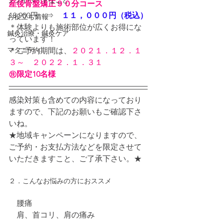
プライベートなこと
産後骨盤矯正９０分コース
18,900円　⇒
　１１，０００円（税込）
お役立ち情報
＊体験よりも施術部位が広くお得にな
鍼灸治療・鍼灸ケア
っています！
マタニティ
＊ご予約期間は、
２０２１．１２．１
３～　２０２２．１．３１
㊟限定10名様
感染対策も含めての内容になっており
ますので、下記のお願いもご確認下さ
いね。
★地域キャンペーンになりますので、
ご予約・お支払方法などを限定させて
いただきますこと、ご了承下さい。★
２．こんなお悩みの方におススメ
　腰痛
　肩、首コリ、肩の痛み