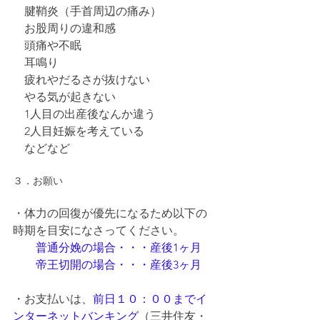
　腱鞘炎（手首周辺の痛み）
　お股周りの違和感
　頭痛や不眠
　耳鳴り
　疲れやだるさが抜けない
　やる気が起きない
　1人目の出産後なんか違う
　2人目妊娠を考えている
　などなど
３．お願い
・体力の回復が優先になるため以下の
時期を目安になさってください。
普通分娩の場合・・・産後1ヶ月
　　帝王切開の場合・・・産後3ヶ月
・お支払いは、
前日１０：００までイ
ンターネットバンキング
（三井住友・