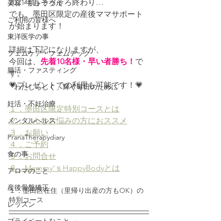
2021年もそろそろ終わり…
美容・肌トラブル
でも、墨田区限定の産後ママサポート
ご利用の皆様へ
が始まります！
東洋医学の事
詳細は下記になりますが、
フェムケア・フェムテック
今回は、
先着10名様・早い者勝ち！
で
腸活・ファスティング
す。
💗プレゼントでの利用も可能です！💗
「わたしらしく」輝く毎日のために
妊活・不妊治療
１．墨田区限定特別コースとは
メンタルヘルス
２．こんなお悩みの方におススメ
３．お願い
PranaTherapydiary
４．ご予約
食の事
５．お問合せ
６．Mammy’ｓHappyBodyとは
アロマのこと
産後骨盤矯正
１．墨田区在住（里帰り出産の方もOK）の
特別コース
レッスン