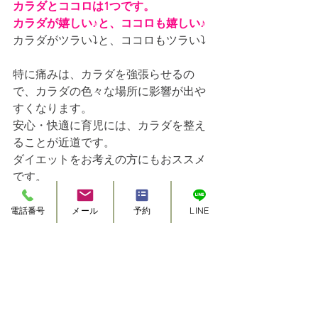
カラダとココロは1つです。
カラダが嬉しい♪と、ココロも嬉しい♪
カラダがツラい⤵と、ココロもツラい⤵
特に痛みは、カラダを強張らせるの
で、カラダの色々な場所に影響が出や
すくなります。
安心・快適に育児には、カラダを整え
ることが近道です。
ダイエットをお考えの方にもおススメ
です。
私自身が移動する場を限定することで
電話番号
メール
予約
LINE
もご訪問時に安心頂けるのかなと思っ
て、
墨田区限定（里帰り出産中の方も
OK）
となっております。
また、継続してカラダを整えていきた
いとお考えの方には、回数券もござい