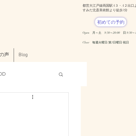
都営大江戸線両国駅A３・A２出口
​すみだ北斎美術館より徒歩3分
初めての予約
Open 月～土 9:30～20:00
日 9:30～1
​Close 毎週火曜日/第3日曜日/祝日
の声
Blog
DD
ンタルヘルス