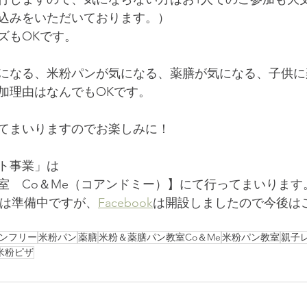
込みをいただいております。）
ズもOKです。
になる、米粉パンが気になる、薬膳が気になる、子供に
加理由はなんでもOKです。
てまいりますのでお楽しみに！
ト事業」は
室　Co＆Me（コアンドミー）】にて行ってまいります
Eは準備中ですが、
Facebook
は開設しましたので今後は
ンフリー
米粉パン
薬膳
米粉＆薬膳パン教室Co＆Me
米粉パン教室
親子
米粉ピザ