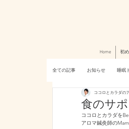
Home
初
全ての記事
お知らせ
睡眠
ココロとカラダのアロ
美容・肌トラブル
ご利用
食のサポ
ココロとカラダをBest
腸活・ファスティング
「
アロマ鍼灸師のMam