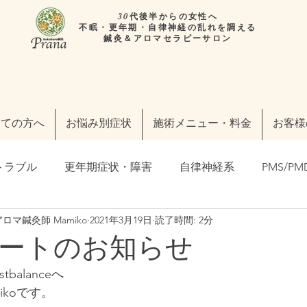
30代後半からの女性へ
不眠・更年期・自律神経の乱れを調える
鍼灸＆アロマセラピーサロン
めての方へ
お悩み別症状
施術メニュー・料金
お客様
トラブル
更年期症状・障害
自律神経系
PMS/PM
マ鍼灸師 Mamiko
2021年3月19日
読了時間: 2分
の皆様へ
東洋医学の事
フェムケア・フェムテック
ートのお知らせ
balanceへ
わたしらしく」輝く毎日のために
妊活・不妊治療
メ
ikoです。