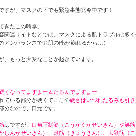
ですが、マスクの下でも緊急事態発令中です！
アロマのこと
産後骨盤矯正
レッスン
プラ
てきたこの時季。
容関連サイトなどでは、マスクによる肌トラブルは多く
鍼灸ケア
マタニティ
のアンバランスでお肌のPhが崩れるから…）
が、もっと大変なことが起きています。
硬くなってますよー＆たるんでますよー
れている部分が硬くて…この
硬さはいづれたるみも引き
部分なので、口元です。
筋
はですが、
口角下制筋（こうかくかせいきん）や笑筋
かしんかせいきん）、頬筋（きょうきん）、広頚筋（こ