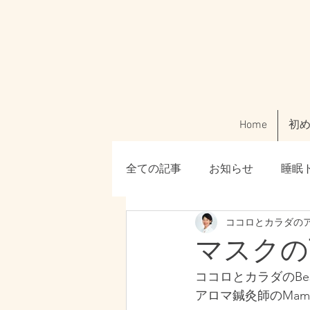
Home
初
全ての記事
お知らせ
睡眠
ココロとカラダのアロ
美容・肌トラブル
ご利用
マスクの
ココロとカラダのBest
腸活・ファスティング
「
アロマ鍼灸師のMam