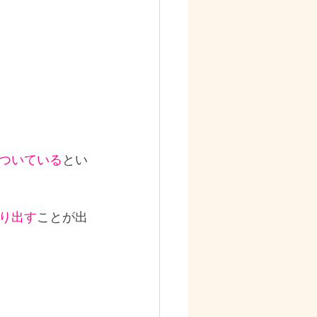
ついている
とい
り出す
ことが出