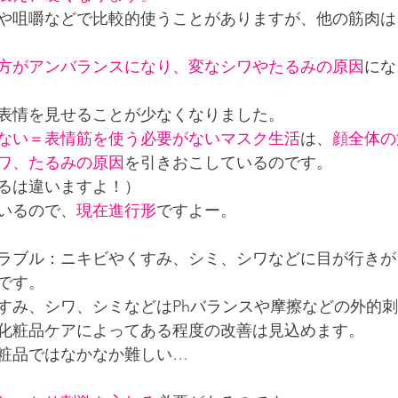
や咀嚼などで比較的使うことがありますが、他の筋肉は
方がアンバランスになり、変なシワやたるみの原因
にな
表情を見せることが少なくなりました。
ない＝表情筋を使う必要がないマスク生活
は、
顔全体の
ワ、たるみの原因
を引きおこしているのです。
るは違いますよ！）
いるので、
現在進行形
ですよー。
ラブル：ニキビやくすみ、シミ、シワなどに目が行きが
です。
すみ、シワ、シミなどはPhバランスや摩擦などの外的
化粧品ケアによってある程度の改善は見込めます。
粧品ではなかなか難しい…