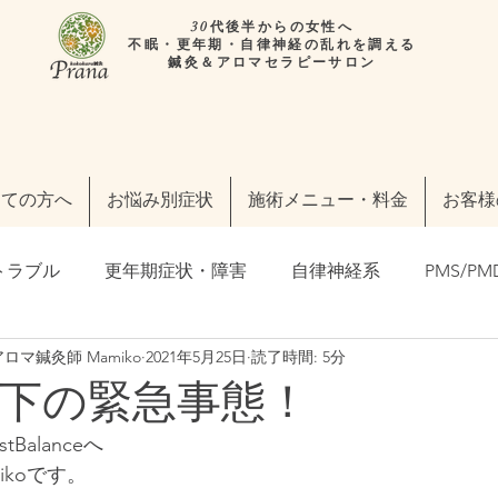
30代後半からの女性へ
不眠・更年期・自律神経の乱れを調える
鍼灸＆アロマセラピーサロン
めての方へ
お悩み別症状
施術メニュー・料金
お客様
トラブル
更年期症状・障害
自律神経系
PMS/PM
マ鍼灸師 Mamiko
2021年5月25日
読了時間: 5分
の皆様へ
東洋医学の事
フェムケア・フェムテック
下の緊急事態！
Balanceへ
わたしらしく」輝く毎日のために
妊活・不妊治療
メ
ikoです。