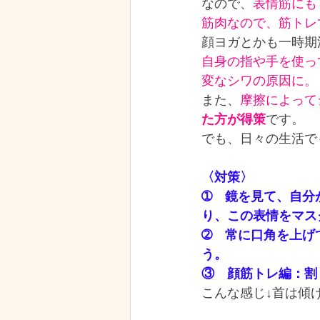
なので、
表情筋にも
筋肉なので、筋トレ
顔ヨガとかも一時期
自身の指や手を使っ
変なシワの原因に。
また、
摩擦によって
た方が得策
です。
でも、日々の生活で
〈対策〉
➀　鏡を見て、自分
り、この表情をマス
➁　常に口角を上げ
う。
③　顔筋トレ編：割
こんな感じ↓首は傾