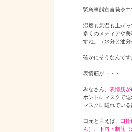
緊急事態宣言発令中
PranaTherapydiary
食の事
湿度も気温も上がっ
多くのメディアや美
お役立ち情報
鍼灸治療・
すね。（水分と油分
確かにそうなんです
表情筋が・・・
みなさん、
表情筋が
ホントにマスクで隠
マスクに隠れている
口元と言えば、
口輪
ん）、下唇下制筋（