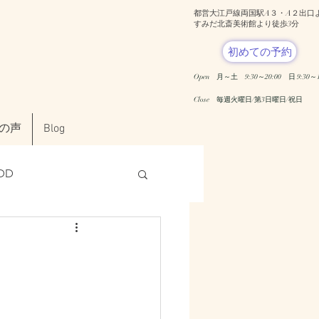
都営大江戸線両国駅A３・A２出口
​すみだ北斎美術館より徒歩3分
初めての予約
Open 月～土 9:30～20:00
日 9:30～1
​Close 毎週火曜日/第3日曜日/祝日
の声
Blog
DD
ンタルヘルス