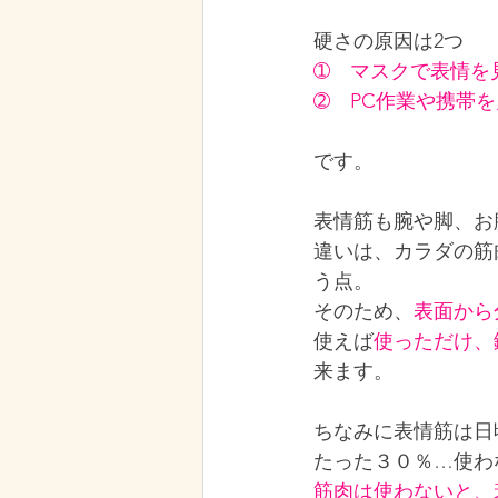
硬さの原因は2つ
➀　マスクで表情を
➁　PC作業や携帯
です。
表情筋も腕や脚、お
違いは、カラダの筋
う点。
そのため、
表面から
使えば
使っただけ、
来ます。
ちなみに表情筋は日
たった３０％…使わ
筋肉は使わないと、