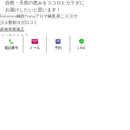
自然・天然の恵みをココロとカラダに
お届けしたいと思います！
kokokara鍼灸Prana
アロマ鍼灸
肩こり
ヨガ
少人数制ヨガ
口コミ
産後骨盤矯正
メンタルヘルス
レッスン
電話番号
メール
予約
LINE
すべて表示
最新記事