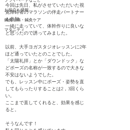
プライベートなこと
今回は先日、私がさせていただいた視
お役立ち情報
覚障碍者のマラソンの伴走パートナー
も参加。
鍼灸治療・鍼灸ケア
一緒に走っていて、体幹作りに良いな
マタニティ
と思ったので誘ってみました。
以前、大手ヨガスタジオレッスンに2年
ほど通っていたとのことでした。
「太陽礼拝」とか「ダウンドック」な
どポーズの名称が一致するので大きな
不安はないようでした。
でも、レッスン中にポーズ・姿勢を直
してもらったりすることは2，3回くら
い。
ここまで直してくれると、効果を感じ
ると。
そうなんです！