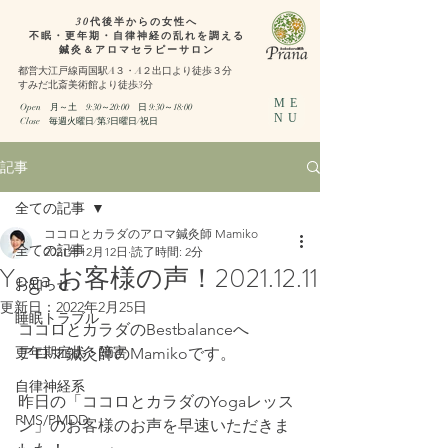
30代後半からの女性へ
不眠・更年期・自律神経の乱れを調える
鍼灸＆アロマセラピーサロン
都営大江戸線両国駅A３・A２出口より徒歩３分
​すみだ北斎美術館より徒歩3分
ME
Open 月～土 9:30～20:00
日 9:30～18:00​
NU
​Close 毎週火曜日/第3日曜日/祝日
記事
全ての記事
ココロとカラダのアロマ鍼灸師 Mamiko
全ての記事
2021年12月12日
読了時間: 2分
Yoga お客様の声！2021.12.11
お知らせ
更新日：
2022年2月25日
睡眠トラブル
ココロとカラダのBestbalanceへ
更年期症状・障害
アロマ鍼灸師のMamikoです。
自律神経系
昨日の「ココロとカラダのYogaレッス
PMS/PMDD
ン」のお客様のお声を早速いただきま