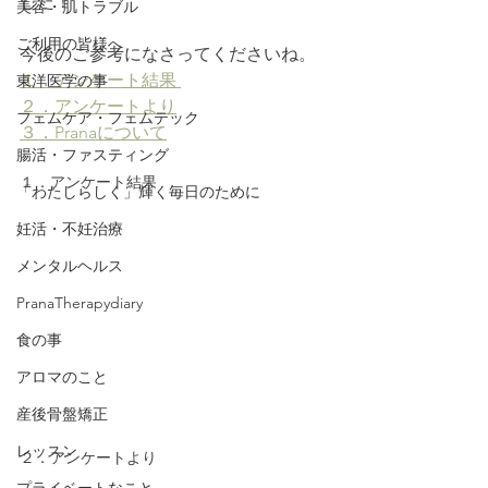
した！
美容・肌トラブル
ご利用の皆様へ
今後のご参考になさってくださいね。
１．アンケート結果 
東洋医学の事
２．アンケートより
フェムケア・フェムテック
３．Pranaについて
腸活・ファスティング
１．アンケート結果
「わたしらしく」輝く毎日のために
妊活・不妊治療
メンタルヘルス
PranaTherapydiary
食の事
アロマのこと
産後骨盤矯正
レッスン
２．アンケートより