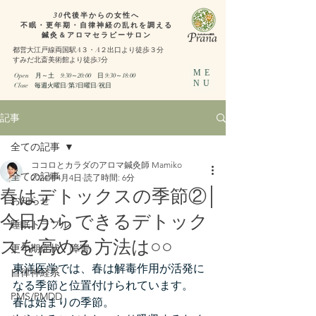
30代後半からの女性へ
不眠・更年期・自律神経の乱れを調える
鍼灸＆アロマセラピーサロン
都営大江戸線両国駅A３・A２出口より徒歩３分
​すみだ北斎美術館より徒歩3分
ME
Open 月～土 9:30～20:00
日 9:30～18:00​
NU
​Close 毎週火曜日/第3日曜日/祝日
記事
全ての記事
ココロとカラダのアロマ鍼灸師 Mamiko
全ての記事
2024年4月4日
読了時間: 6分
春はデトックスの季節②│
お知らせ
今日からできるデトック
睡眠トラブル
スを高める方法は○○
更年期症状・障害
東洋医学では、春は解毒作用が活発に
自律神経系
なる季節と位置付けられています。
PMS/PMDD
春は始まりの季節。