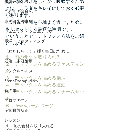
あらゆることをしっかり吸収するため
美容・肌トラブル
には、カラダをキレイにしておく必要
ご利用の皆様へ
があります。
東洋医学の事
この後の季節を心地よく過ごすために
もリセットする最適な時期です。
フェムケア・フェムテック
ということで、デトックス方法をご紹
腸活・ファスティング
介します。
「わたしらしく」輝く毎日のために
１．旬の食材を取り入れる
妊活・不妊治療
２．デトックスを高めるファスティン
メンタルヘルス
グ
３．デトックスを高める腸活
PranaTherapydiary
４．デトックスを高める運動
食の事
５．デトックスを高めるスチームサウ
ナ
アロマのこと
６．Pranaホームページ
産後骨盤矯正
レッスン
１．旬の食材を取り入れる