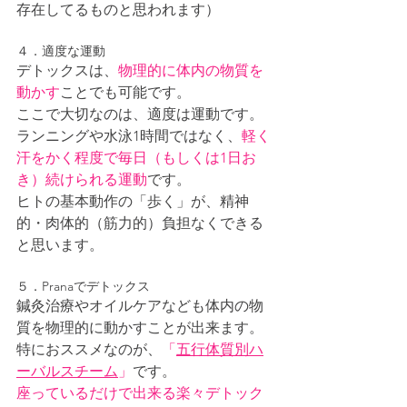
存在してるものと思われます）
４．適度な運動
デトックスは、
物理的に体内の物質を
動かす
ことでも可能です。
ここで大切なのは、適度は運動です。
ランニングや水泳1時間ではなく、
軽く
汗をかく程度で毎日（もしくは1日お
き）続けられる運動
です。
ヒトの基本動作の「歩く」が、精神
的・肉体的（筋力的）負担なくできる
と思います。
５．Pranaでデトックス
鍼灸治療やオイルケアなども体内の物
質を物理的に動かすことが出来ます。
特におススメなのが、
「
五行体質別ハ
ーバルスチーム
」
です。
座っているだけで出来る楽々デトック