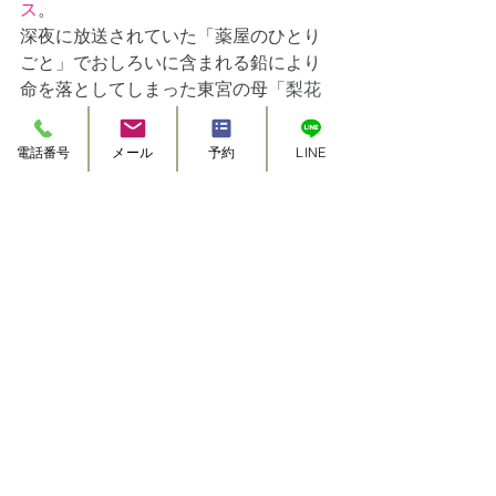
ス
。
深夜に放送されていた「薬屋のひとり
ごと」でおしろいに含まれる鉛により
命を落としてしまった東宮の母「
梨花
妃（リファヒ）」も行っていた方法の
簡易バージョン。
電話番号
メール
予約
LINE
梨花妃は小屋の中で侍女と一緒に行っ
ていましたが、あれはスチームサウナ
です。
ただのスチームではなく、猫猫（マオ
マオ）が鉛毒を排出するためにブレン
ドした薬草を煎じたスチームです。
Pranaの「五行体質別ハーバルスチー
ム」は、五臓（肝・心・脾・肺・腎）
の機能を助ける薬草をブレンドしたも
のを使用しています。五臓の機能をサ
ポートしつつ、デトックスを行う「ス
チーム」です。