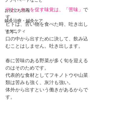
プライベートなこと
デトックスを促す味覚は、「苦味」
で
お役立ち情報
す。
鍼灸治療・鍼灸ケア
ヒトは、苦い物を食べた時、吐き出し
マタニティ
ます。
口の中から出すために決して、飲み込
むことはしません。吐き出します。
春に苦味のある野菜が多く旬を迎える
のはそのためです。
代表的な食材としてフキノトウや山菜
類は苦みも強く、灰汁も強い。
体外から出すという働きがあるからで
す。