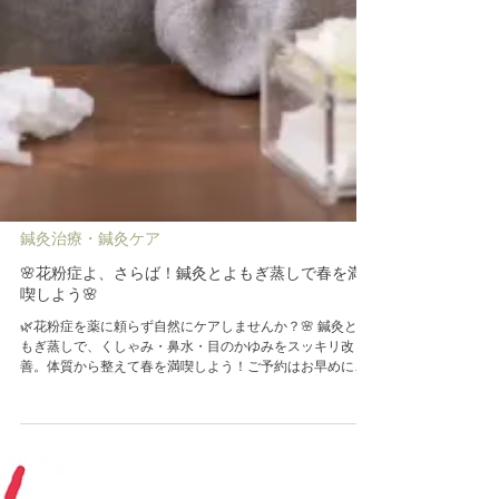
鍼灸治療・鍼灸ケア
🌸花粉症よ、さらば！鍼灸とよもぎ蒸しで春を満