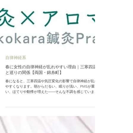
自律神経系
春に女性の自律神経が乱れやすい理由｜三寒四温
と巡りの関係【両国・錦糸町】
春になると、三寒四温や気圧変化の影響で自律神経が乱れ
やすくなります。朝からだるい、眠りが浅い、PMSが重
い、ほてりや動悸が増えた――そんな不調を感じていませ
んか？特に30代後半〜更年期世代の女性は、ホルモンバラ
ンスの変化も重なり、春のゆらぎを受けやすい時期です。