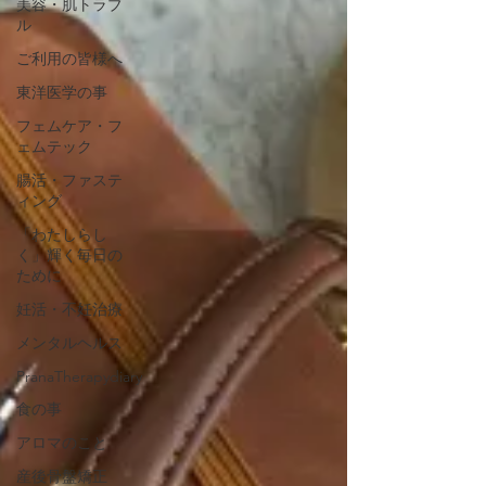
美容・肌トラブ
ル
ご利用の皆様へ
東洋医学の事
フェムケア・フ
ェムテック
腸活・ファステ
ィング
「わたしらし
く」輝く毎日の
ために
妊活・不妊治療
メンタルヘルス
PranaTherapydiary
食の事
アロマのこと
産後骨盤矯正