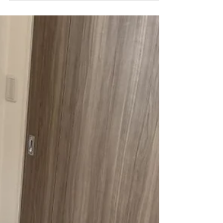
しいから仕方ない」と、自分のことを後回しにしていませ
んか？ 女性の身体は、ホルモンバランスやライフステー
ジ、季節やストレスなど、さまざまな影響を受けながら毎
日少しずつ変化しています。 22年間、多くの女性と向き合
ってきた経験から、「もっと早く自分の身体のサインに気
づけていたら」という想いを形にしたのが、『女性の巡り
と自律神経 無料診断』です。 約3分で今の状態をセルフチ
ェックし、お一人おひとりに合わせた診断レポートをLINE
でお届けします。 「なんとなく不調」を我慢する前に、ま
ずは今の自分を知ることから始めてみませんか。