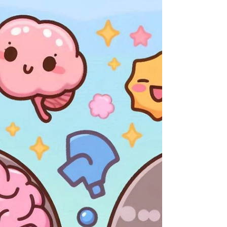
お役立ち情報
肩の後ろの盛り上がり「カバ肩」は巡り低下のサ
イン？原因と改善ケア｜鍼灸・アロマ・ストレッ
チ【両国】
首の後ろがモコっと盛り上がる「カバ肩」。コリのように
見えるけれど、実は姿勢の崩れや巡りの低下によって脂肪
がつきやすくなっている状態です。スマホやパソコン時間
が増える現代では、ストレートネックや巻き肩、猫背が重
なり、知らないうちに首や肩へ大きな負担がかかっていま
す。 カバ肩を放置すると、首こりや頭痛、呼吸の浅さ、代
謝低下など体の不調につながることも。ですが、姿勢と巡
りを整えることで改善していく可能性があります。 この記
事では、カバ肩の原因と、鍼灸・アロマセラピー・ストレ
ッチを組み合わせたケア方法をご紹介します。セルフケア
だけでなく、巡りのスイッチを入れるケアも取り入れなが
ら、しなやかな肩と美しい後ろ姿を目指していきましょ
う。