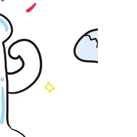
喫しよう🌸
🌿花粉症を薬に頼らず自然にケアしませんか？🌸 鍼灸とよ
もぎ蒸しで、くしゃみ・鼻水・目のかゆみをスッキリ改
善。体質から整えて春を満喫しよう！ご予約はお早めに✨
妊娠中も授乳中もＯＫです。