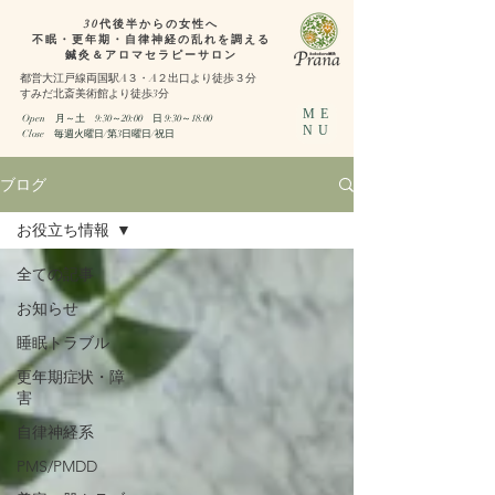
30代後半からの女性へ
不眠・更年期・自律神経の乱れを調える
鍼灸＆アロマセラピーサロン
都営大江戸線両国駅A３・A２出口より徒歩３分
​すみだ北斎美術館より徒歩3分
ME
Open 月～土 9:30～20:00
日 9:30～18:00​
NU
​Close 毎週火曜日/第3日曜日/祝日
ブログ
お役立ち情報
全ての記事
お知らせ
睡眠トラブル
更年期症状・障
害
自律神経系
PMS/PMDD